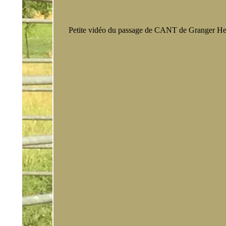
Onyx
Ol
So
Petite vidéo du passage de CANT de Granger He