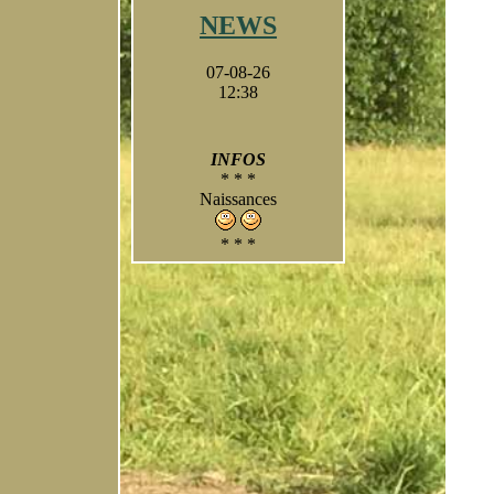
NEWS
07-08-26
12:38
INFOS
* * *
Naissances
* * *
A suivre
- photos
- résultats
- portée 2023
* * *