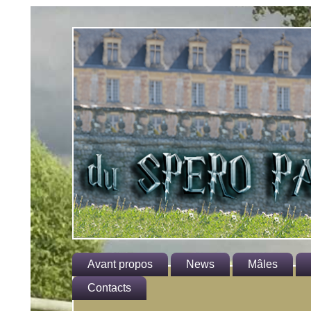
Avant propos
News
Mâles
Le standard
Contacts
Hagrid
He