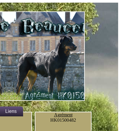
Liens
Agrément
HK01500482