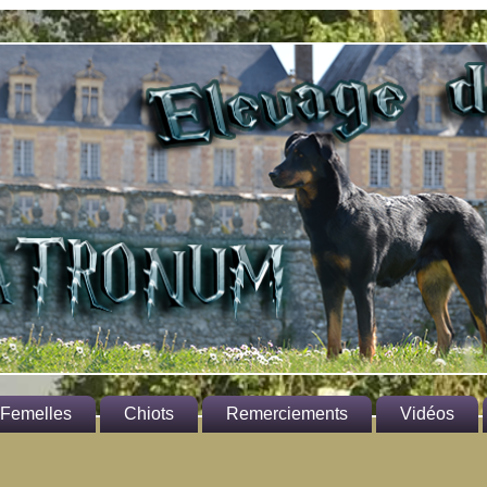
Femelles
Chiots
Remerciements
Vidéos
rmione
Aux propriétaires