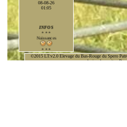
08-08-26
01:05
INFOS
* * *
Naissances
* * *
A suivre
©2015 LT:v2.0 Elevage du Bas-Rouge du Spero Patronu
- photos
exclusive de ce site - Rep
- résultats
- portée 2023
* * *