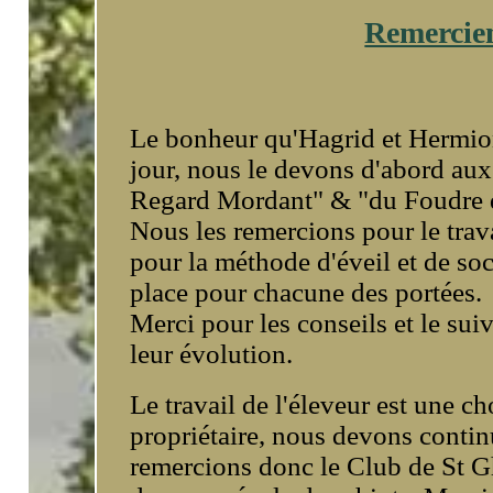
Aux propriétaires
Onyx
Olym
Remercie
Somb
Le bonheur qu'Hagrid et Hermi
jour, nous le devons d'abord aux
Regard Mordant" & "du Foudre 
Nous les remercions pour le trava
pour la méthode d'éveil et de soc
place pour chacune des portées.
Merci pour les conseils et le sui
leur évolution.
Le travail de l'éleveur est une c
propriétaire, nous devons continu
remercions donc le Club de St Gh