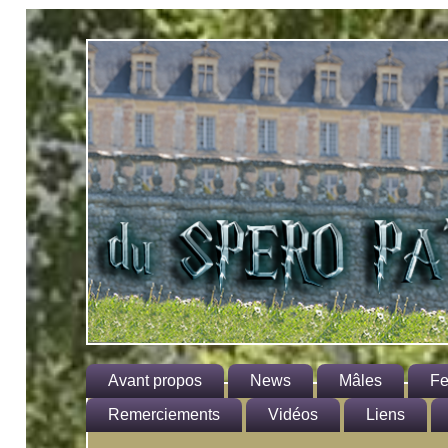
Avant propos
News
Mâles
Fe
Le standard
Remerciements
Vidéos
Hagrid
Liens
Herm