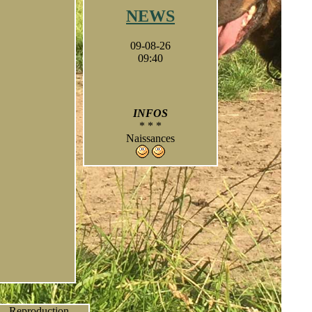
NEWS
09-08-26
09:40
INFOS
* * *
Naissances
* * *
A suivre
- photos
- résultats
- portée 2023
* * *
e - Reproduction