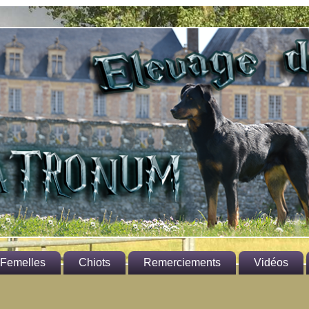
Femelles
Chiots
Remerciements
Vidéos
rmione
Aux propriétaires