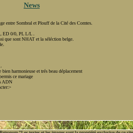
ympe
News
mbral
 entre Sombral et Plouff de la Cité des Comtes.
, ED 0/0, PL L/L .
nsi que sont NHAT et la séléction belge.
le.
A.
 bien harmonieuse et trés beau déplacement
r permis ce mariage
tes ADN
cter:
>
onum "Les textes et les images sont la propriété exclusive de ce sit