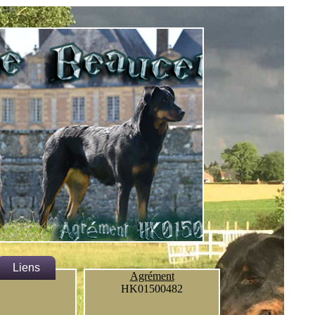
Liens
Agrément
HK01500482