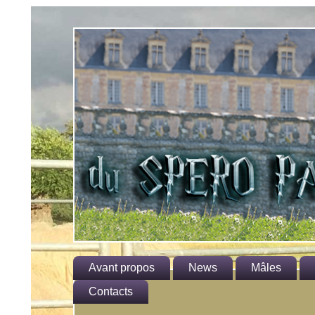
Avant propos
News
Mâles
Le standard
Contacts
Hagrid
He