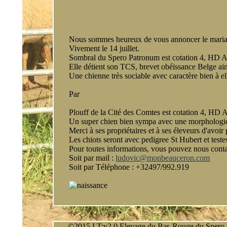
Onyx
Ol
So
Nous sommes heureux de vous annoncer le mariage
Vivement le 14 juillet.
Sombral du Spero Patronum est cotation 4, HD A
Elle détient son TCS, brevet obéissance Belge ai
Une chienne très sociable avec caractère bien à el
Par
Plouff de la Cité des Comtes est cotation 4, HD 
Un super chien bien sympa avec une morphologie
Merci à ses propriétaires et à ses éleveurs d'avoi
Les chiots seront avec pedigree St Hubert et tes
Pour toutes informations, vous pouvez nous conta
Soit par mail :
ludovic@monbeauceron.com
Soit par Téléphone : +32497/992.919
©2015 LT:v2.0 Elevage du Bas-Rouge du Spero Patr