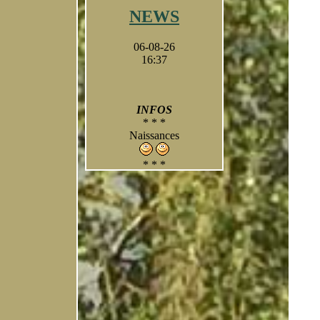
NEWS
06-08-26
16:37
INFOS
* * *
Naissances
* * *
A suivre
- photos
- résultats
- portée 2023
* * *