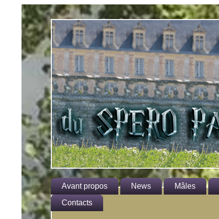
Avant propos
News
Mâles
Le standard
Contacts
Hagrid
He