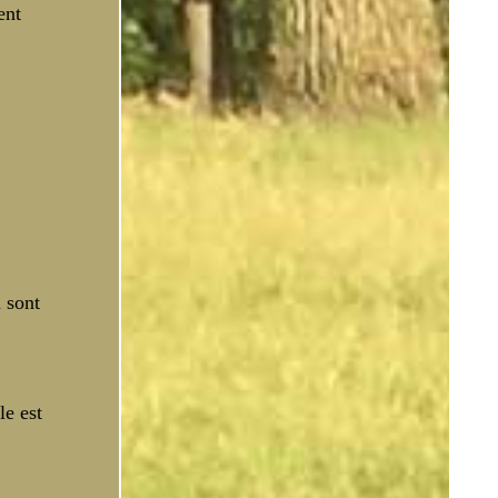
ent
n sont
le est