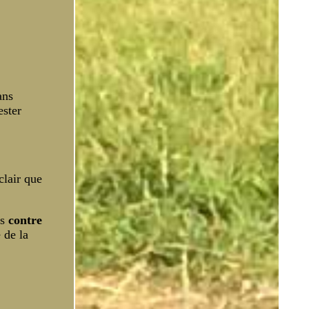
ans
ester
clair que
es
contre
 de la