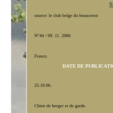
Onyx
Ol
S
So
source: le club belge du beauceron
N°44 / 09. 11. 2006
France.
DATE DE PUBLICATI
25.10.06.
Chien de berger et de garde.