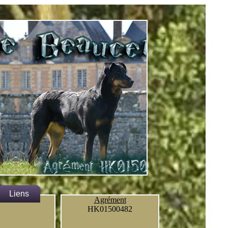
Liens
Agrément
HK01500482