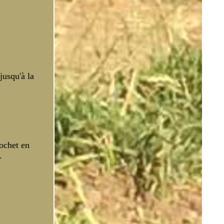
jusqu'à la
rochet en
.