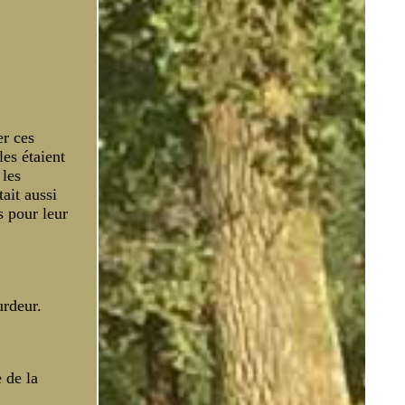
er ces
les étaient
 les
ait aussi
s pour leur
urdeur.
 de la