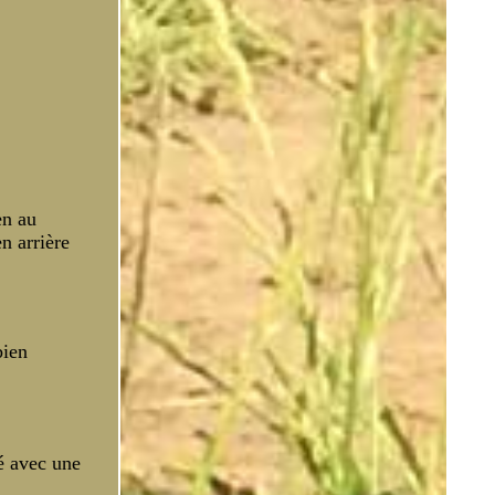
t
en au
n arrière
bien
é avec une