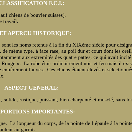
CLASSIFICATION F.C.I.:
auf chiens de bouvier suisses).
 travail.
EF APERCU HISTORIQUE:
sont les noms retenus à la fin du XIXème siècle pour désign
 de même type, à face rase, au poil dur et court dont les oreil
otamment aux extrémités des quatre pattes, ce qui avait incité
-Rouge ». La robe était ordinairement noir et feu mais il exist
 entièrement fauves. Ces chiens étaient élevés et sélectionné
ux.
ASPECT GENERAL:
, solide, rustique, puissant, bien charpenté et musclé, sans lo
PORTIONS IMPORTANTES:
e. La longueur du corps, de la pointe de l’épaule à la pointe
auteur au garrot.