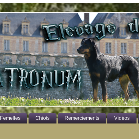
Femelles
Chiots
Remerciements
Vidéos
rmione
Aux propriétaires