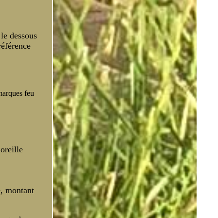
 le dessous
référence
 marques feu
oreille
e, montant